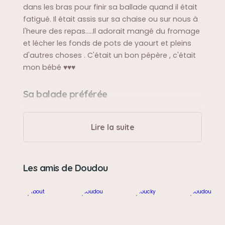
dans les bras pour finir sa ballade quand il était
fatigué. Il était assis sur sa chaise ou sur nous à
l'heure des repas.....Il adorait mangé du fromage
et lécher les fonds de pots de yaourt et pleins
d'autres choses . C'était un bon pépère , c'était
mon bébé ♥♥♥
Sa balade préférée
faire son grand tour du quartier de maisons,
toujours le même car il n'aimait pas le
Lire la suite
changement!!!!!
Sa bêtise préférée
Les amis de Doudou
aboyer sur les chiens qu'il n'aimait pas et courir
à toute vitesse dans le couloir......