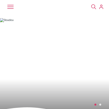
Chiens
Chats
NAC