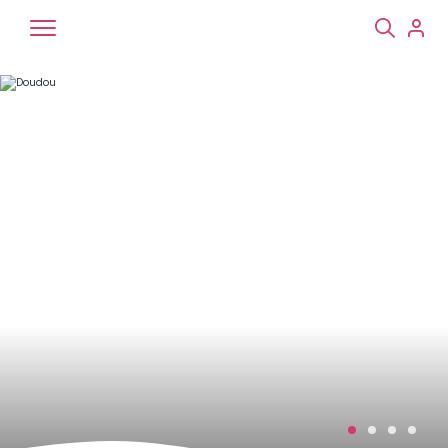
Chiens
Chats
NAC