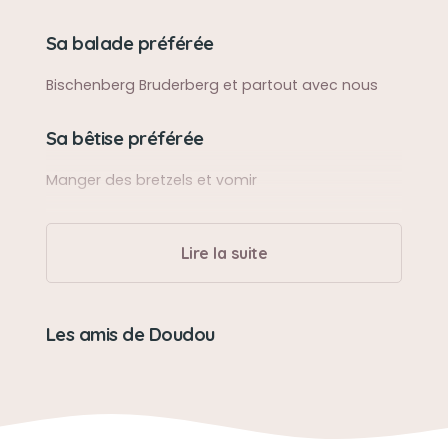
Sa balade préférée
Bischenberg Bruderberg et partout avec nous
Sa bêtise préférée
Manger des bretzels et vomir
Son caractère
Lire la suite
Gai , tetu , sportif, joyeux, affectueux,
Son jouet préféré
Les amis de Doudou
La petite vache de Landry
Son loisir préféré