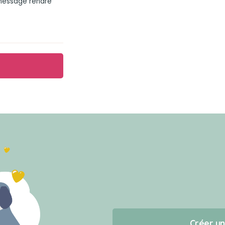
 message rendre
Créer u