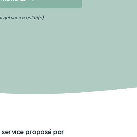
 qui vous a quitté(e)
 service proposé par