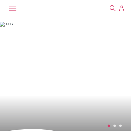
Chiens
Chats
NAC