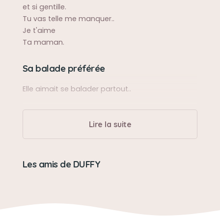
et si gentille.
Tu vas telle me manquer..
Je t'aime
Ta maman.
Sa balade préférée
Elle aimait se balader partout..
Son caractère
Lire la suite
Caline douce joyeuse
Son jouet préféré
Les amis de DUFFY
Sa balle
Son loisir préféré