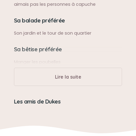
aimais pas les personnes à capuche
Sa balade préférée
Son jardin et le tour de son quartier
Sa bêtise préférée
Manger les poubelles
Lire la suite
Son caractère
Solitaire et cœur pur et doux
Les amis de Dukes
Son jouet préféré
Son hérisson
Son loisir préféré