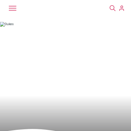
Chiens
Chats
NAC