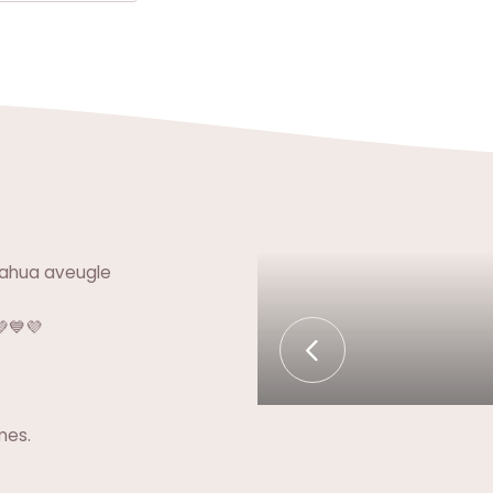
uahua aveugle
💙💜
mes.