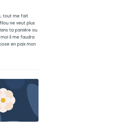
, tout me fait
filou ne veut plus
 dans ta panière ou
, moi il me faudra
epose en paix mon