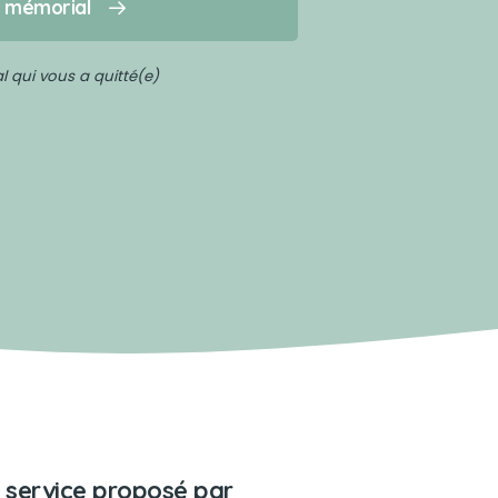
n mémorial
 qui vous a quitté(e)
 service proposé par