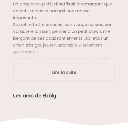
Un simple coup d’Oeil suffisait à remarquer que
ce petit molosse cachait une masse
imposante…
Sa petite truffe écrasée, son visage curieux, son
caractère laissant penser à un petit clown, me
berçant de ses doux ronflements, Bibi était un
chien très gai, joueur, adorable & tellement
gourmand !
Ce petit bout au grand cœur me laisse un vide
immense nous avons vécu 13 belles et longues
Lire la suite
années , inséparables à jamais…..
❤️
Les amis de Ebbly
Sa balade préférée
L.épicerie du village (rayon fromage)…