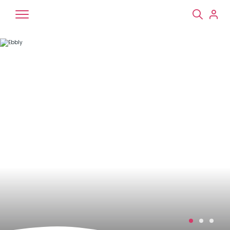
Chiens
Chats
NAC