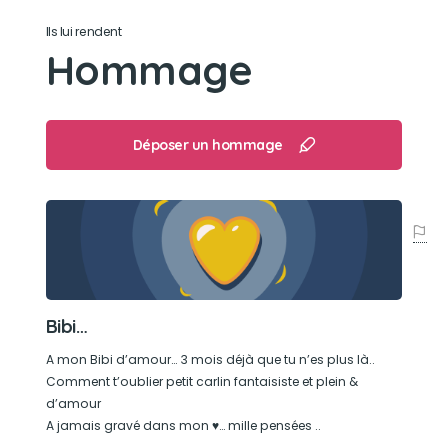
Sa bêtise préférée
Ils lui rendent
Hommage
Manger manger manger..... 🍖🦴
Son caractère
Déposer un hommage
Doux,rigolo,aimant, fidèle, un amour de toutou
Son jouet préféré
Ses peluches, vache & grenouille
Son loisir préféré
Bibi…
Les promenades surtout le shopping Bibi adorait
A mon Bibi d’amour… 3 mois déjà que tu n’es plus là..
m’accompagner faire des courses
Comment t’oublier petit carlin fantaisiste et plein &
d’amour
A jamais gravé dans mon ♥️… mille pensées ..