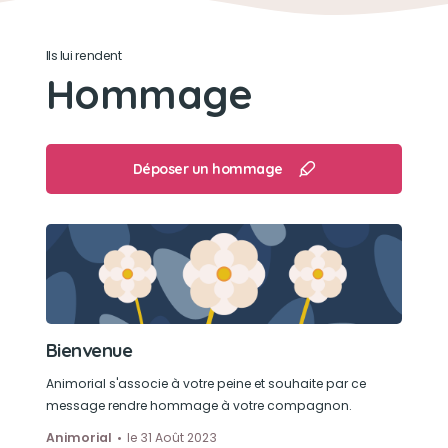
Son caractère
Ils lui rendent
Hommage
Têtue, câline et adorable
Son jouet préféré
Déposer un hommage
Eden aimait pas les jouets, juste des couvertures
pour lui faire des câlins
Son loisir préféré
Aller courir dans le jardin, faire du quad, aller
dans la brouette pour aller au poulailler
Bienvenue
Animorial s'associe à votre peine et souhaite par ce
message rendre hommage à votre compagnon.
Animorial
le 31 Août 2023