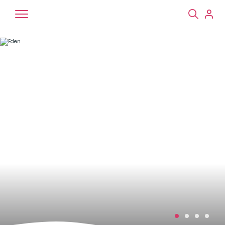
Chiens
Chats
NAC