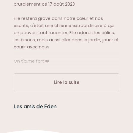
brutalement ce 17 août 2023
Elle restera gravé dans notre cœur et nos
esprits, c'était une chienne extraordinaire à qui
on pouvait tout raconter. Elle adorait les câlins,
les bisous, mais aussi aller dans le jardin, jouer et
courir avec nous
On t'aime fort ❤️
Sa balade préférée
Lire la suite
Les balades dans les champs autour de la
maison, sans laisse, en liberté
Les amis de Eden
Sa bêtise préférée
Aller creuser et revenir avec un mont de terre sur
son nez !