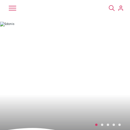
Chiens
Chats
NAC