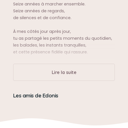
Seize années à marcher ensemble.
Seize années de regards,
de silences et de confiance.
À mes côtés jour après jour,
tu as partagé les petits moments du quotidien,
les balades, les instants tranquilles,
et cette présence fidèle qui rassure.
Tu as laissé des empreintes
Lire la suite
dans ma vie et dans mon cœur
qui ne s’effaceront jamais.
Merci pour tout.
Les amis de Edonis
Sa balade préférée
La plage, la campagne, au bord d'un lac, ton
jardin, et friand des aires d'autoroutes !