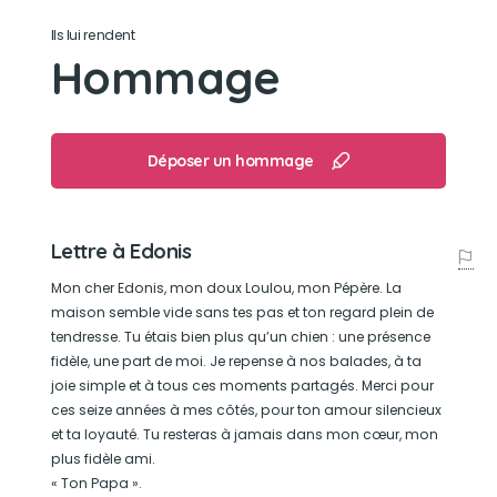
Ils lui rendent
Sa bêtise préférée
Hommage
Vider les poubelles pour y retrouver quelque
chose d'intéressant, voler le gant de cuisson !
Déposer un hommage
Son caractère
Edonis, labrador au cœur immense : doux, fidèle
Lettre à Edonis
et curieux. Seize ans de tendresse et de
complicité. À jamais dans le cœur de ceux qui
Mon cher Edonis, mon doux Loulou, mon Pépère. La
l’ont aimé.
maison semble vide sans tes pas et ton regard plein de
tendresse. Tu étais bien plus qu’un chien : une présence
fidèle, une part de moi. Je repense à nos balades, à ta
Son jouet préféré
joie simple et à tous ces moments partagés. Merci pour
ces seize années à mes côtés, pour ton amour silencieux
Un tee-shirt, un ballon, une balle de tennis, des
et ta loyauté. Tu resteras à jamais dans mon cœur, mon
choses simples !
plus fidèle ami.
« Ton Papa ».