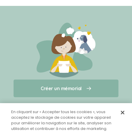
Créer un mémorial
Créer un mémorial
Qui sommes-nous ?
Nous contacter
pour un animal qui vous a quitté(e)
En cliquant sur « Accepter tous les cookies », vous
acceptez le stockage de cookies sur votre appareil
pour améliorer la navigation sur le site, analyser son
Partager sur Facebook
utilisation et contribuer à nos efforts de marketing.