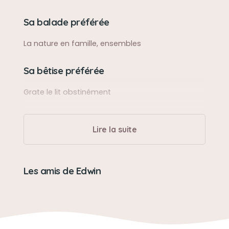
Sa balade préférée
La nature en famille, ensembles
Sa bêtise préférée
Grate le lit obstinément
Son caractère
Lire la suite
Doux, paisible
Son jouet préféré
Les amis de Edwin
Isomega !!
Son loisir préféré