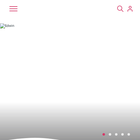
Chiens
Chats
NAC