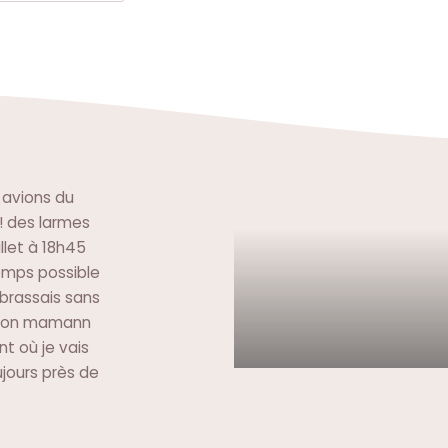
 avions du
 ! des larmes
llet à 18h45
temps possible
mbrassais sans
t mon mamann
t où je vais
jours près de