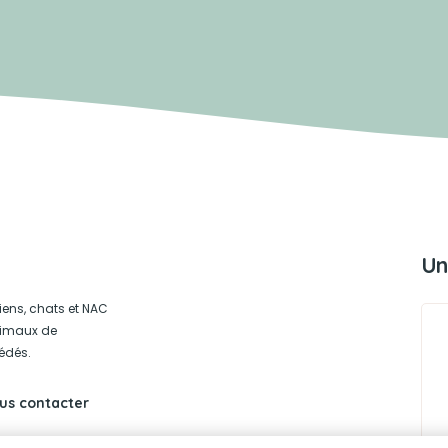
Un
iens, chats et NAC
animaux de
édés.
us contacter