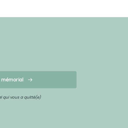
n mémorial
 qui vous a quitté(e)