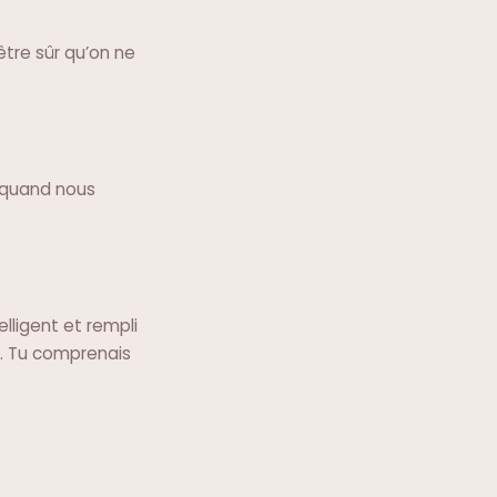
être sûr qu’on ne
o quand nous
lligent et rempli
s. Tu comprenais