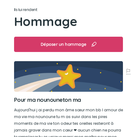
Son jouet préféré
Ils lui rendent
Hommage
Sont lapin, cœur rose.
Son loisir préféré
Déposer un hommage
Balade au canal et surtout l'eau
Pour ma nounouneton ma
Aujourd'hui j ai perdu mon âme sœur mon bb l amour de
ma vie ma nounoune tu m as suivi dans les pires
moments de ma vie ton odeur tes oreilles resteront à
jamais graver dans mon cœur ❤ aucun chien ne pourra
te remplacer tu es unique merci mon maître pour mon