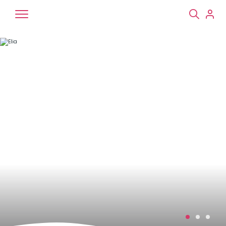
Chiens
Chats
NAC