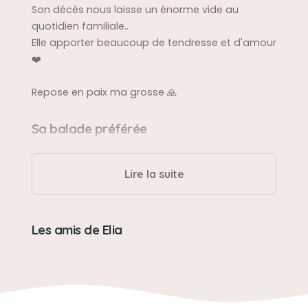
Son décès nous laisse un énorme vide au
quotidien familiale..
Elle apporter beaucoup de tendresse et d'amour
❤️
Repose en paix ma grosse 🙏
Sa balade préférée
Le quartier
Lire la suite
Sa bêtise préférée
Pleins étant jeune ..
Les amis de Elia
Son caractère
Adorable, gentille à l'écoute mais méfiante