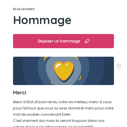
Têtu, sensible, drôle, sensible, terriblement
Ils lui rendent
attachant
Hommage
Son jouet préféré
Ses doudous
Déposer un hommage
Son loisir préféré
Jouer avec son doudou et son humains
Merci
Merci à Eliot d'avoir rendu votre vie meilleur, merci à vous
pour l'amour que vous lui avez donné et merci pour votre
mot de soutien concernant Eden.
C'est vraiment dur mais ils seront toujours dans nos
cœurs et nous les retrouverons un jour bientôt.