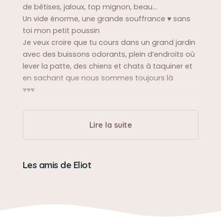
de bêtises, jaloux, top mignon, beau…
Un vide énorme, une grande souffrance ♥️ sans
toi mon petit poussin
Je veux croire que tu cours dans un grand jardin
avec des buissons odorants, plein d’endroits où
lever la patte, des chiens et chats à taquiner et
en sachant que nous sommes toujours là
♥️♥️♥️
Sa balade préférée
Lire la suite
Les jardins où il pouvait courir, fureter, sentir …
Sa bêtise préférée
Les amis de Eliot
Me mordiller les pieds
Son caractère