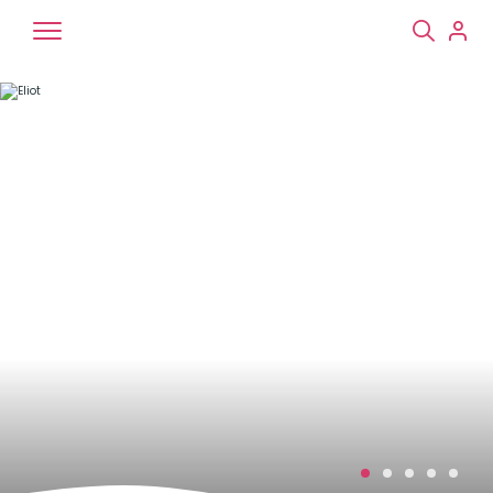
Chiens
Chats
NAC