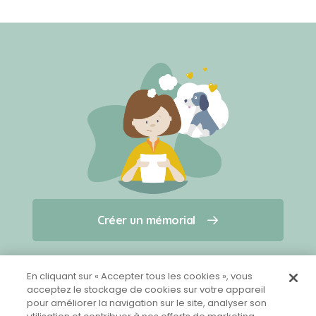
Créer un mémorial
Créer un mémorial
Qui sommes-nous ?
Nous contacter
pour un animal qui vous a quitté(e)
En cliquant sur « Accepter tous les cookies », vous
acceptez le stockage de cookies sur votre appareil
pour améliorer la navigation sur le site, analyser son
Partager sur Facebook