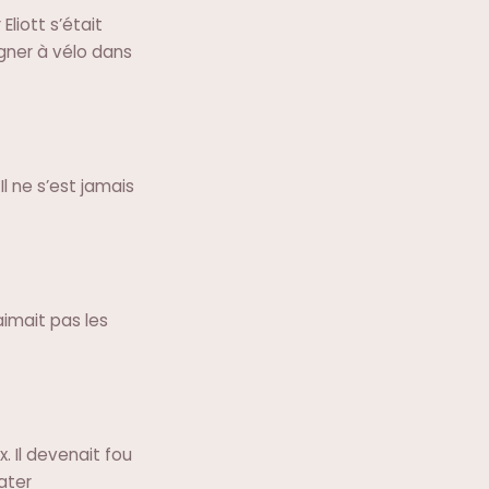
Eliott s’était
gner à vélo dans
Il ne s’est jamais
’aimait pas les
x. Il devenait fou
later