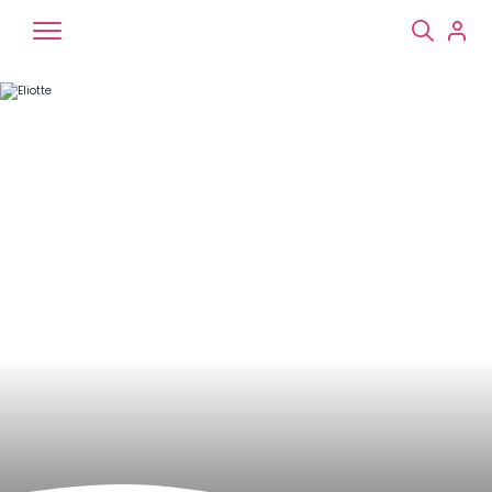
Chiens
Chats
NAC