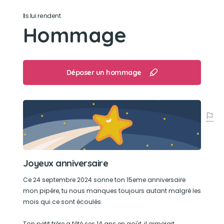
Tendre, doux, très câlin, simple à vivre.
Ils lui rendent
Hommage
Son jouet préféré
Ses anciens cocos ou petites peluches.
Déposer un hommage
Son loisir préféré
Dormir au soleil
Joyeux anniversaire
Ce 24 septembre 2024 sonne ton 15eme anniversaire
mon pipére, tu nous manques toujours autant malgré les
mois qui ce sont écoulés.
Ton petit frère a fêté ses 14 ans en août, il aimerait