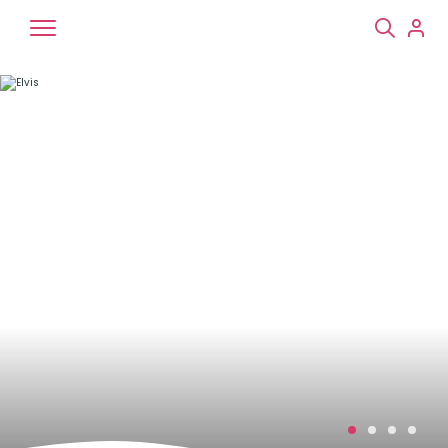
Chiens
Chats
NAC