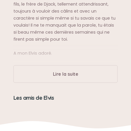
fils, le frère de Djack, tellement attendrissant,
toujours à vouloir des câlins et avec un
caractère si simple même si tu savais ce que tu
voulais! Il ne te manquait que la parole, tu étais
si beau même ces dernières semaines qui ne
firent pas simple pour toi.
A mon Elvis adoré.
Sa balade préférée
Lire la suite
En campagne à courir à contre vent
Sa bêtise préférée
Les amis de Elvis
Aucunes tu n’en a jamais faites.
Son caractère