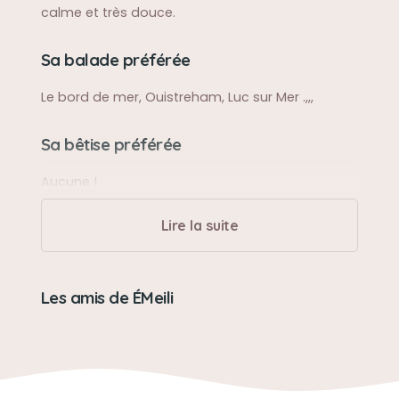
calme et très douce.
Sa balade préférée
Le bord de mer, Ouistreham, Luc sur Mer .,,,
Sa bêtise préférée
Aucune !
Lire la suite
Son caractère
Sociable, câline, calme
Les amis de ÉMeili
Son jouet préféré
Un nounours
Son loisir préféré