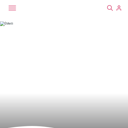
Chiens
Chats
NAC