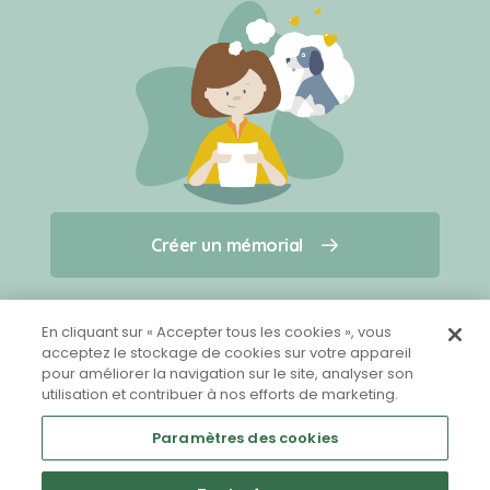
Créer un mémorial
Créer un mémorial
Qui sommes-nous ?
Nous contacter
pour un animal qui vous a quitté(e)
En cliquant sur « Accepter tous les cookies », vous
acceptez le stockage de cookies sur votre appareil
pour améliorer la navigation sur le site, analyser son
Partager sur Facebook
utilisation et contribuer à nos efforts de marketing.
Paramètres des cookies