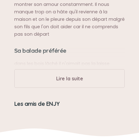
montrer son amour constamment. Il nous
manque trop on a hâte qu'il revienne à la
maison et on le pleure depuis son départ malgré
son fils que l'on doit aider car il ne comprends
pas son départ
Sa balade préférée
dans les bois lâché il n'aimait pas la laisse
Lire la suite
Sa bêtise préférée
il n'a jamais rien abimé mais aimait se rouler
dans l'herbe parfois pas au bon endroit
Les amis de ENJY
Son caractère
têtu mais ne voulait que notre présence