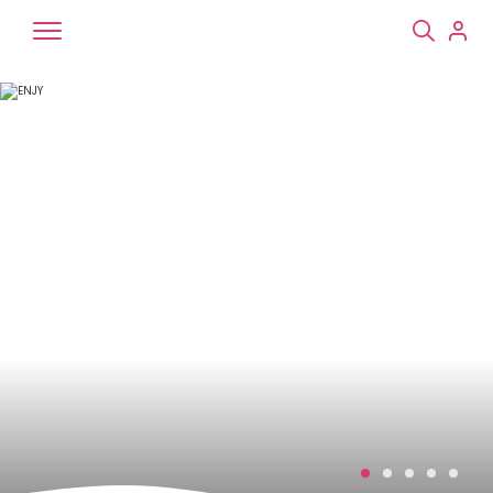
Chiens
Chats
NAC