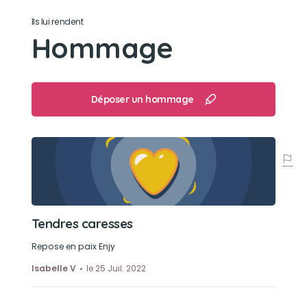
Son jouet préféré
Ils lui rendent
Hommage
une petite peluche
Son loisir préféré
Déposer un hommage
joué avec son fils ou son couicoui
Tendres caresses
Repose en paix Enjy
Isabelle V
le 25 Juil. 2022