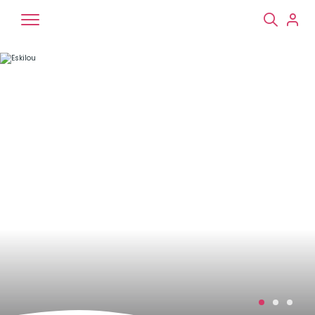
Chiens
Chats
NAC