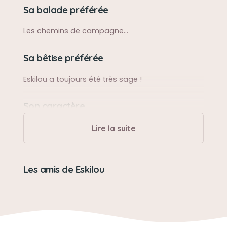
Sa balade préférée
Les chemins de campagne...
Sa bêtise préférée
Eskilou a toujours été très sage !
Son caractère
Douce et proche de ses maîtres
Lire la suite
Son jouet préféré
Les amis de Eskilou
Une peluche qu'elle a "traîne" jusqu'au bout,
même malade
Son loisir préféré