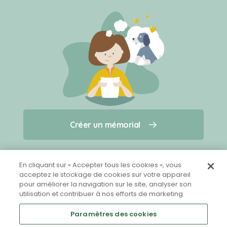
Créer un mémorial
Créer un mémorial
Qui sommes-nous ?
Nous contacter
pour un animal qui vous a quitté(e)
En cliquant sur « Accepter tous les cookies », vous
acceptez le stockage de cookies sur votre appareil
pour améliorer la navigation sur le site, analyser son
Partager sur Facebook
utilisation et contribuer à nos efforts de marketing.
Paramètres des cookies