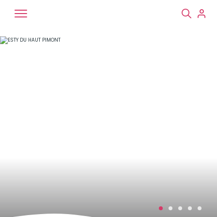
Chiens
Chats
NAC