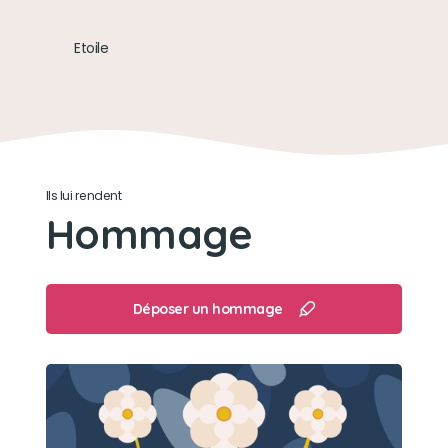
Son loisir préféré
Etoile
Dormir , jouer , ce baigner
Ils lui rendent
Hommage
Déposer un hommage