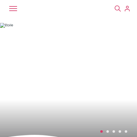
Chiens
Chats
NAC