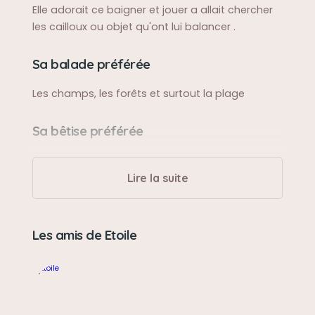
Elle adorait ce baigner et jouer a allait chercher
les cailloux ou objet qu'ont lui balancer .
Sa balade préférée
Les champs, les forêts et surtout la plage
Sa bêtise préférée
Faire des troues
Lire la suite
Son caractère
Adorable , socialble ,caline et joueuse
Les amis de Etoile
Son jouet préféré
L'étoile qu'elle a dans la bouche sur la photo de
profile et tous les jouets a pouet pouet