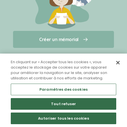
Créer un mémorial
Créer un mémorial
Qui sommes-nous ?
Nous contacter
pour un animal qui vous a quitté(e)
En cliquant sur « Accepter tous les cookies », vous
acceptez le stockage de cookies sur votre appareil
pour améliorer la navigation sur le site, analyser son
Partager sur Facebook
utilisation et contribuer à nos efforts de marketing.
Paramètres des cookies
Tout refuser
Mentions légales
CGU
Politique de confidentialité
Autoriser tous les cookies