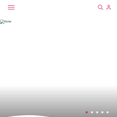
Chiens
Chats
NAC