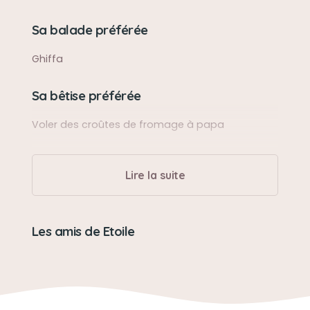
Sa balade préférée
Ghiffa
Sa bêtise préférée
Voler des croûtes de fromage à papa
Son caractère
Lire la suite
caractère de cochon mais elle aurait donné sa
vie pour nous
Les amis de Etoile
Son jouet préféré
Son petit doudou bleu
Son loisir préféré