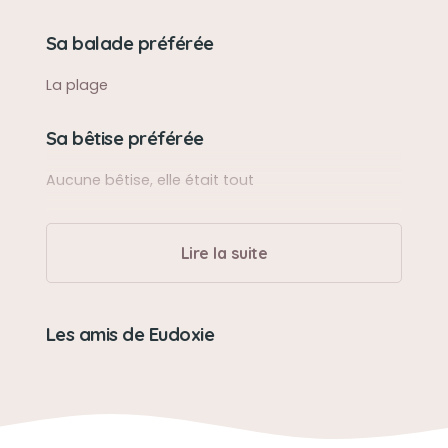
Sa balade préférée
La plage
Sa bêtise préférée
Aucune bêtise, elle était tout
Son caractère
Lire la suite
D une gentillesse absolue
Son jouet préféré
Les amis de Eudoxie
Son lit
Son loisir préféré