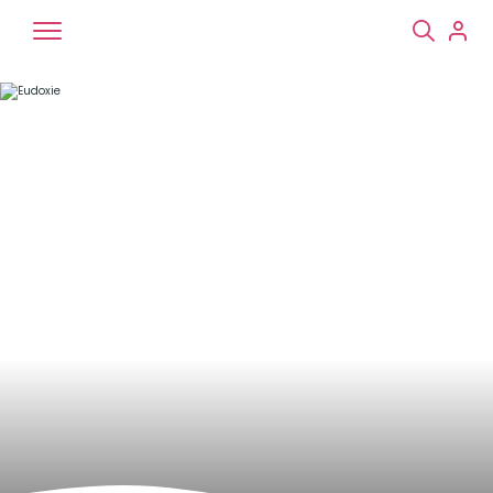
Chiens
Chats
NAC