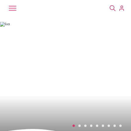
Chiens
Chats
NAC