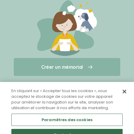
Créer un mémorial
Créer un mémorial
Qui sommes-nous ?
Nous contacter
pour un animal qui vous a quitté(e)
En cliquant sur « Accepter tous les cookies », vous
acceptez le stockage de cookies sur votre appareil
pour améliorer la navigation sur le site, analyser son
Partager sur Facebook
utilisation et contribuer à nos efforts de marketing.
Paramètres des cookies