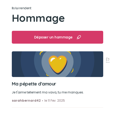
Son loisir préféré
Ils lui rendent
Hommage
Aboyer sur les chiens.
Déposer un hommage
Ma pépette d'amour
Je t'aime tellement ma vava, tu me manques.
sarahbernard42
le 11 Fev. 2025