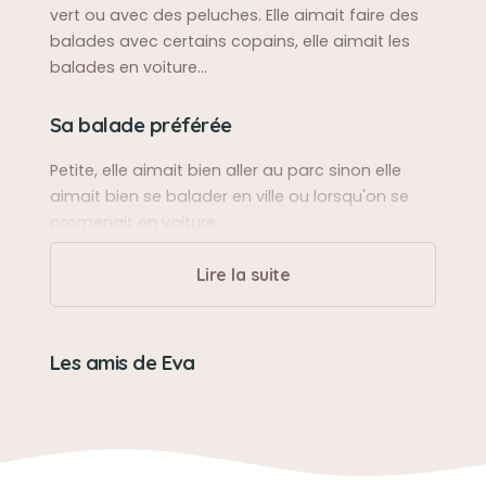
vert ou avec des peluches. Elle aimait faire des
balades avec certains copains, elle aimait les
balades en voiture...
Sa balade préférée
Petite, elle aimait bien aller au parc sinon elle
aimait bien se balader en ville ou lorsqu'on se
promenait en voiture.
Lire la suite
Son caractère
Chienne très câline avec moi, pas très sociable
avec les autres chiens.
Les amis de Eva
Son jouet préféré
Sa peluche chien rose ou son petit ballon vert