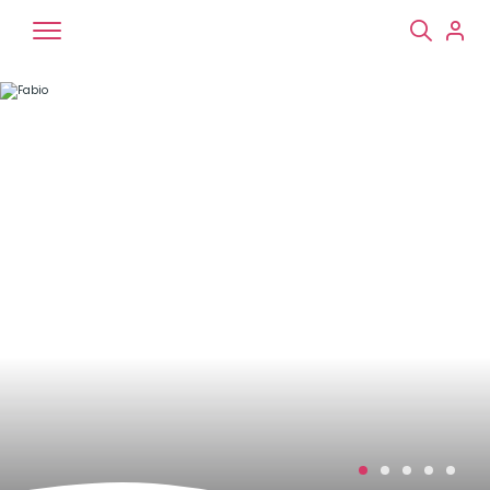
Chiens
Chats
NAC