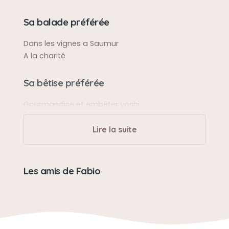
Sa balade préférée
Dans les vignes a Saumur
A la charité
Sa bêtise préférée
Gourmandise et embêter yoshi
Lire la suite
Son caractère
Un poil très dominant, têtu et geulard
Les amis de Fabio
Son jouet préféré
Mon galago et rat
Son loisir préféré