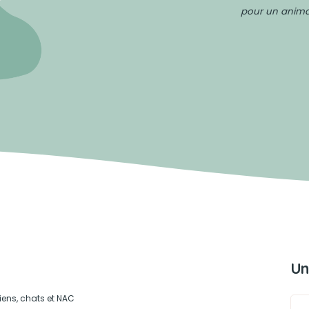
pour un animal
Un
iens, chats et NAC