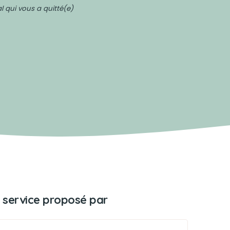
 qui vous a quitté(e)
 service proposé par