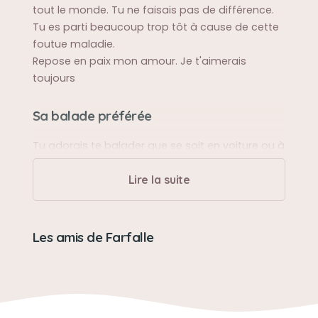
tout le monde. Tu ne faisais pas de différence.
Tu es parti beaucoup trop tôt à cause de cette
foutue maladie.
Repose en paix mon amour. Je t'aimerais
toujours
Sa balade préférée
Tu adorais te balader que se soit en voiture ou à
pieds.
Lire la suite
Sa bêtise préférée
Gratter dans le jardin et déchirer des vêtements
Les amis de Farfalle
Son caractère
Tu etais doux, gentil, affectueux et surtout tu
etais mon pot de colle et j'adorais ça.