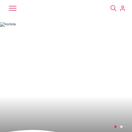
Chiens
Chats
NAC