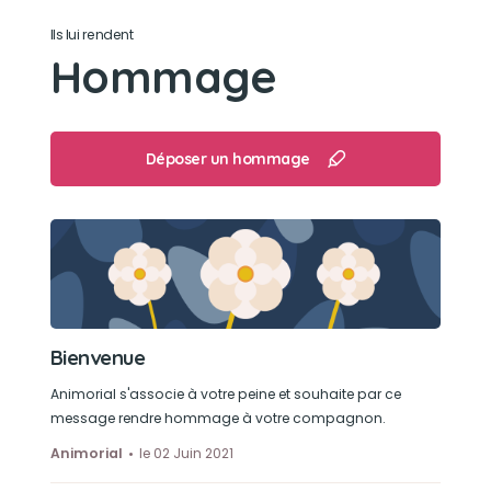
Ils lui rendent
Son jouet préféré
Hommage
Les cordes
Son loisir préféré
Déposer un hommage
Faire la sieste avec maman et papou
Bienvenue
Animorial s'associe à votre peine et souhaite par ce
message rendre hommage à votre compagnon.
Animorial
le 02 Juin 2021