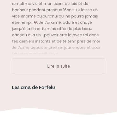
rempli ma vie et mon cœur de joie et de
bonheur pendant presque 16ans. Tu laisse un
vide énorme aujourd’hui qui ne pourra jamais
être rempli 💔. Je t’ai aimé, adoré et choyé
jusqu’à la fin et tu m’as offert le plus beau
cadeau à la fin …pouvoir être la avec toi dans
tes derniers instants et de te tenir près de moi.
Je t’aime depuis le premier jour encore et pour
toujours mon petit Yoyo.
Lire la suite
Sa balade préférée
Il faut dire que tu étais très casanier petit pépère
mais tu aimais bien nos balade autour du lac
Les amis de Farfelu
Sa bêtise préférée
Tu étais tellement sage, même tes bêtises
m’auraient amusé.