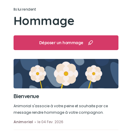
Ils lui rendent
Son caractère
Hommage
Gentil doux fier et très hautain, je t’ai toujours dit
que tu étais le plus beau mais tu le savais déjà🥰
Déposer un hommage
Son jouet préféré
Ton petit jouet que tu as ramené le premier jour
et qu’on a toujours gardé
Son loisir préféré
Bienvenue
Dormir ronfler se faire dorloter et manger
surtout… quel petit goinfre 😂
Animorial s'associe à votre peine et souhaite par ce
message rendre hommage à votre compagnon.
Animorial
le 04 Fev. 2026