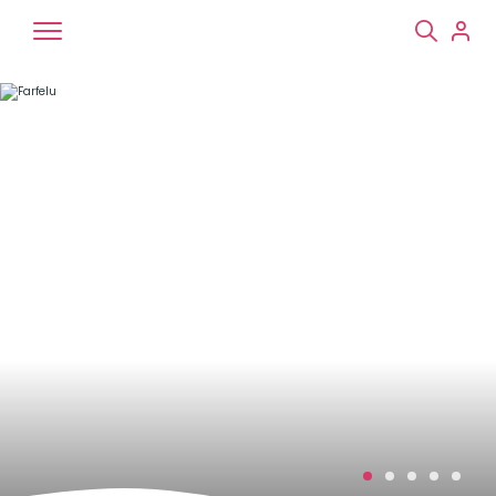
Chiens
Chats
NAC