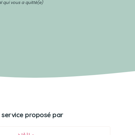
 qui vous a quitté(e)
 service proposé par