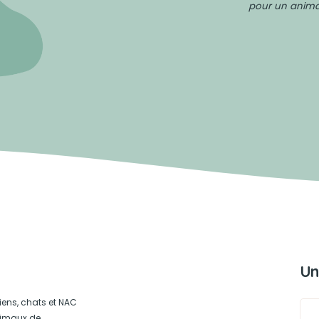
pour un animal
Un
iens, chats et NAC
animaux de