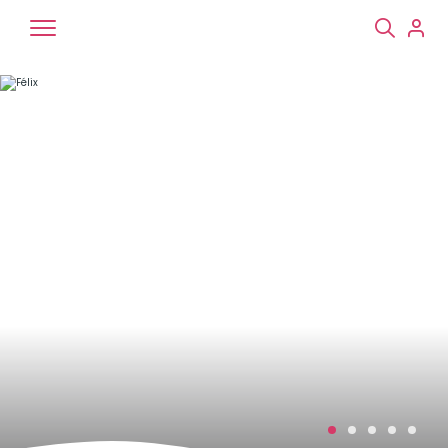
Chiens
Chats
NAC