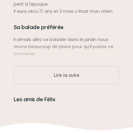
petit à l'époque
Il aura vécu 17 ans et 3 mois c'était mon chien
Sa balade préférée
Il aimais allez ce balader dans le jardin nous
avons beaucoup de place pour qu'il puisse ce
promener.
Son caractère
Lire la suite
Assez tétu tête de mule et gourmand mais il
aimais les enfant, enfait... il aimais tout le monde
sauf les autres chien !
Les amis de Félix
Son jouet préféré
On l'a tellement couvert de jouet qu'on ne saura
jamais le dire x)