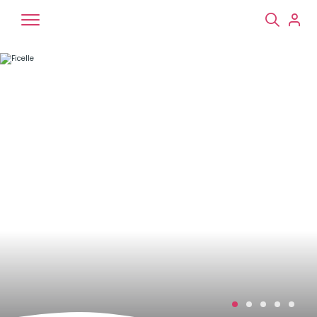
Chiens
Chats
NAC