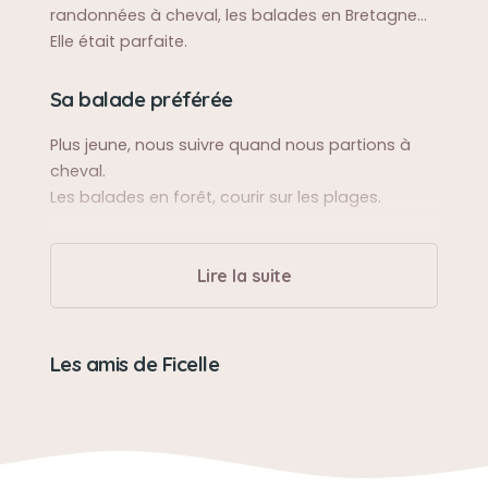
randonnées à cheval, les balades en Bretagne...
Elle était parfaite.
Sa balade préférée
Plus jeune, nous suivre quand nous partions à
cheval.
Les balades en forêt, courir sur les plages.
Sa bêtise préférée
Lire la suite
Pas vraiment de bêtises.... Elle aboyait beaucoup
et très fort quand qq'un arrivait
Les amis de Ficelle
Son caractère
Très bon caractère !
Pas craintive et câline