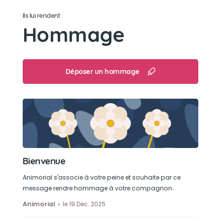
Son jouet préféré
Ils lui rendent
Hommage
Une balle
Son loisir préféré
Déposer un hommage
Les promenades.
Courir après une balle
Bienvenue
Animorial s'associe à votre peine et souhaite par ce
message rendre hommage à votre compagnon.
Animorial
le 19 Dec. 2025