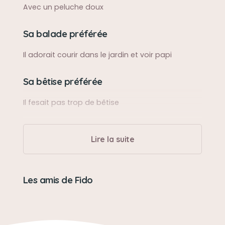
Avec un peluche doux
Sa balade préférée
Il adorait courir dans le jardin et voir papi
Sa bêtise préférée
Il fesait pas trop de bêtise
Son caractère
Lire la suite
Fido été très têtu mais un amour
Son jouet préféré
Les amis de Fido
Son doudou bleu
Son loisir préféré