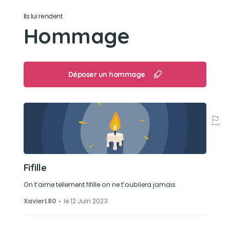
Ils lui rendent
Hommage
Déposer un hommage
Fifille
On t’aime tellement fifille on ne t’oubliera jamais
XavierL80
le 12 Juin 2023