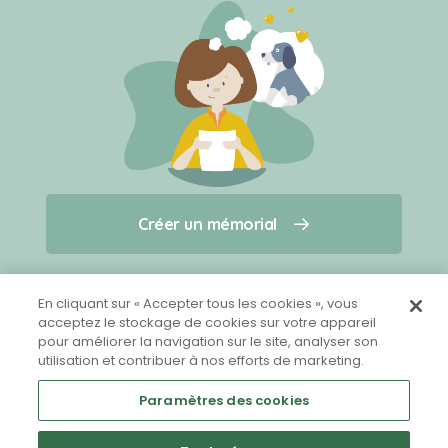
Créer un mémorial
Créer un mémorial
Qui sommes-nous ?
Nous contacter
pour un animal qui vous a quitté(e)
En cliquant sur « Accepter tous les cookies », vous
acceptez le stockage de cookies sur votre appareil
pour améliorer la navigation sur le site, analyser son
Partager sur Facebook
utilisation et contribuer à nos efforts de marketing.
Paramètres des cookies