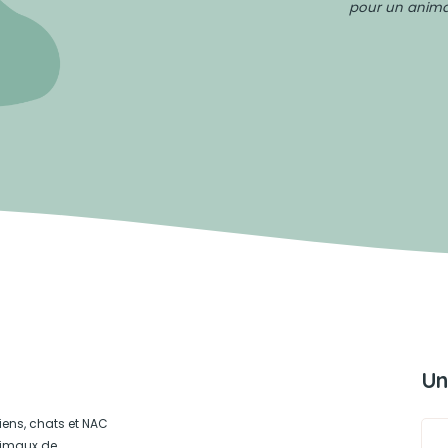
pour un animal
Un
iens, chats et NAC
animaux de