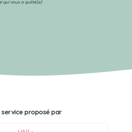
 qui vous a quitté(e)
 service proposé par