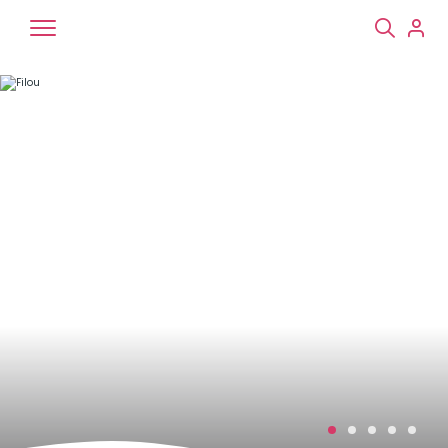
Chiens
Chats
NAC