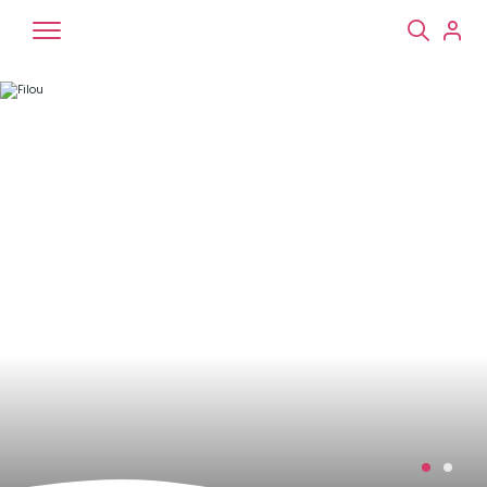
Chiens
Chats
NAC