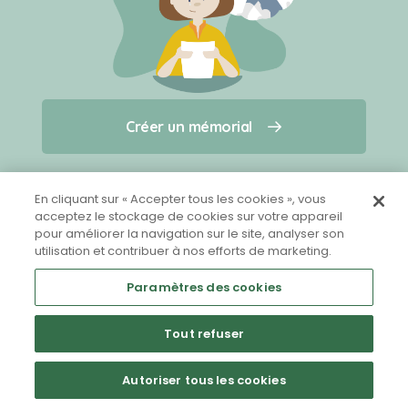
Créer un mémorial
Créer un mémorial
Qui sommes-nous ?
Nous contacter
pour un animal qui vous a quitté(e)
En cliquant sur « Accepter tous les cookies », vous
acceptez le stockage de cookies sur votre appareil
pour améliorer la navigation sur le site, analyser son
Partager sur Facebook
utilisation et contribuer à nos efforts de marketing.
Paramètres des cookies
Tout refuser
Mentions légales
CGU
Politique de confidentialité
Autoriser tous les cookies