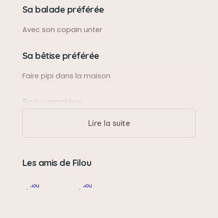
Sa balade préférée
Avec son copain unter
Sa bêtise préférée
Faire pipi dans la maison
Son caractère
Affectueux sociable et gentil
Lire la suite
Son jouet préféré
Les amis de Filou
Sa vache en peluche
Son loisir préféré
Dormir et manger