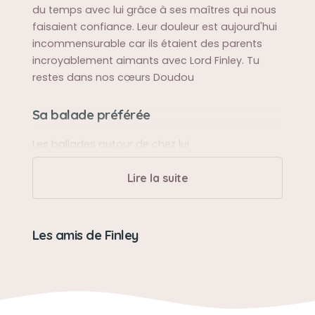
du temps avec lui grâce à ses maîtres qui nous
faisaient confiance. Leur douleur est aujourd'hui
incommensurable car ils étaient des parents
incroyablement aimants avec Lord Finley. Tu
restes dans nos cœurs Doudou
Sa balade préférée
Les ballades autour de chez lui
Lire la suite
Sa bêtise préférée
Finley était trop rigolo lorsqu'il jouait avec
plusieurs balles de tennis en même temps, tout
Les amis de Finley
en aboyant !
Son caractère
ADORABLE