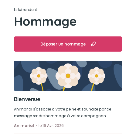
Ils lui rendent
Son jouet préféré
Hommage
Ses balles
Son loisir préféré
Déposer un hommage
Profiter de la vie
Bienvenue
Animorial s'associe à votre peine et souhaite par ce
message rendre hommage à votre compagnon.
Animorial
le 16 Avr. 2026