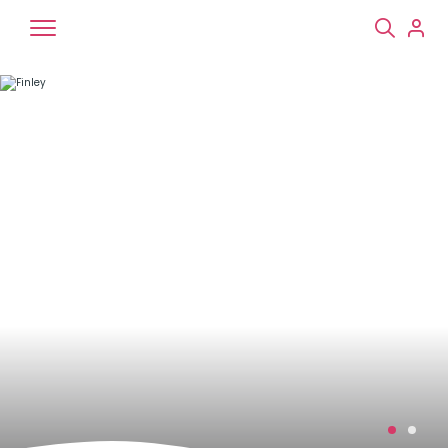
Chiens
Chats
NAC