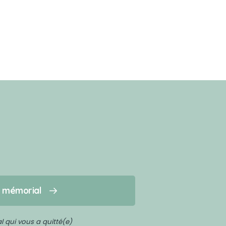
n mémorial
 qui vous a quitté(e)