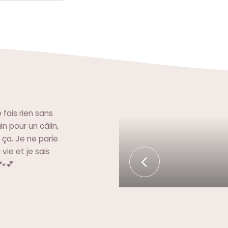
fais rien sans
in pour un câlin,
 ça. Je ne parle
vie et je sais
🐾💕