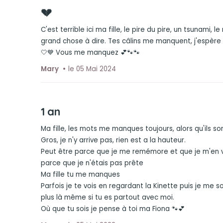
💔
C'est terrible ici ma fille, le pire du pire, un tsunami, l
grand chose à dire. Tes câlins me manquent, j'espère 
🤍💙 Vous me manquez 💕🐾🐾
Mary
le 05 Mai 2024
1 an
Ma fille, les mots me manques toujours, alors qu'ils so
Gros, je n'y arrive pas, rien est a la hauteur.
Peut être parce que je me remémore et que je m'en v
parce que je n'étais pas prête
Ma fille tu me manques
Parfois je te vois en regardant la Kinette puis je me s
plus là même si tu es partout avec moi.
Où que tu sois je pense à toi ma Fiona 🐾💕