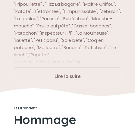
"Fripouillette" , "Fizz La bagarre", "Maître Chifou",
"Patate", "L'éffrontée", "L'impunissable", "Zebulon",
"La goulue", "Poussin", "Bébé chien", "Mouche-
mouche", "Poule qui pète", "Casse-bonbecs",
"Patachon" "Inspecteur Fifi" , "La Mouineuse",
"Belette", "Petit poilu", "Sale bête", "Coq en
patoune", "Ma loutre", "Banane", "Pôtichien" ," Le
iench" ,"Pupetor"
Ce chien...c'était "quelqu'un" ❤️
Lire la suite
Sa balade préférée
La plage, la neige, les nouveaux coins pleins
d'odeurs inédites
Ils lui rendent
Sa bêtise préférée
Hommage
Se rouler dans des trucs pas nets