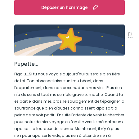
Son caractère
Déposer un hommage
La plupart des gens disent qu'il ne manquait que
la parole à leur chien, heureusement qu'elle ne
l'avait pas sinon nous aurions entendu parler du
pays
Son jouet préféré
Pupette...
Les chaussettes, incontestablement
Figolu...Si tu nous voyais aujourd'hui tu serais bien fière
de toi. Ton absence laisse un trou béant, dans
l'appartement, dans nos coeurs, dans nos vies. Plus rien
Son loisir préféré
n'a de sens et tout me semble grave et moche. Quand tu
es partie, dans mes bras, le soulagement de t'épargner la
Aider à la cuisine, s'assurer que tout soit fait
souffrance que bien d'autres connaissent, apaisait la
dans les règles de l'art et nettoyer si quelque
peine de te voir partir . Ensuite l'attente de venir te chercher
chose tombait malencontreusement par terre
pour notre dernier voyage en famille vers le crématorium
(oups)
apaisait la lourdeur du silence. Maintenant, il n'y à plus
rien pour apaiser le vide, plus rien à attendre, rien à