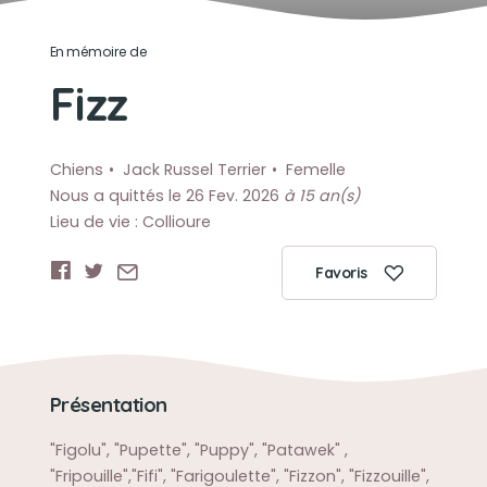
En mémoire de
Fizz
Chiens
Jack Russel Terrier
Femelle
Nous a quittés le 26 Fev. 2026
à 15 an(s)
Lieu de vie : Collioure
Favoris
Présentation
"Figolu", "Pupette", "Puppy", "Patawek" ,
"Fripouille","Fifi", "Farigoulette", "Fizzon", "Fizzouille",