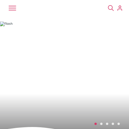
Chiens
Chats
NAC