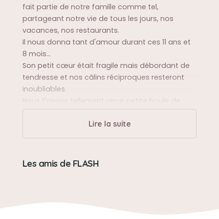
fait partie de notre famille comme tel,
partageant notre vie de tous les jours, nos
vacances, nos restaurants.
Il nous donna tant d'amour durant ces 11 ans et
8 mois...
Son petit cœur était fragile mais débordant de
tendresse et nos câlins réciproques resteront
inoubliables.
Nous t'avons tellement aimé petite boule de
poils !!!
Lire la suite
Sa balade préférée
En forêt... truffe au sol !!!
Les amis de FLASH
Sa bêtise préférée
Venir faire des léchouilles au milieu d'un film
lorsque nous regardions la télévision...