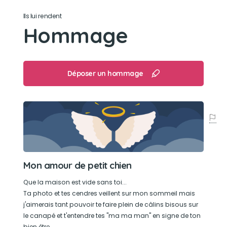
Ils lui rendent
Son caractère
Hommage
Calme, doux, câlin...
Son jouet préféré
Déposer un hommage
Un "gros Minet" qui n'a plus de nez, de pattes et
qu'il avait scalpé ainsi que son "joujou corde"...
Son loisir préféré
Dormir... mais jamais loin de nous !!!
Mon amour de petit chien
Que la maison est vide sans toi...
Ta photo et tes cendres veillent sur mon sommeil mais
j'aimerais tant pouvoir te faire plein de câlins bisous sur
le canapé et t'entendre tes "ma ma man" en signe de ton
bien être.