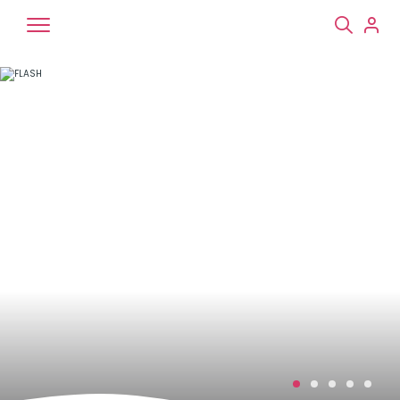
Chiens
Chats
NAC