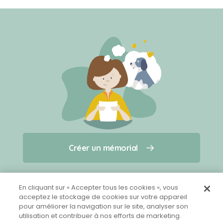
Créer un mémorial
Créer un mémorial
Qui sommes-nous ?
Nous contacter
pour un animal qui vous a quitté(e)
En cliquant sur « Accepter tous les cookies », vous
acceptez le stockage de cookies sur votre appareil
pour améliorer la navigation sur le site, analyser son
Partager sur Facebook
utilisation et contribuer à nos efforts de marketing.