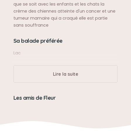
que se soit avec les enfants et les chats la
crème des chiennes atteinte d'un cancer et une
tumeur mamaire qui a craqué elle est partie
sans souffrance
Sa balade préférée
Lac
Sa bêtise préférée
Lire la suite
Manger du chocolat
Son caractère
Les amis de Fleur
Calme adorable
Son jouet préféré