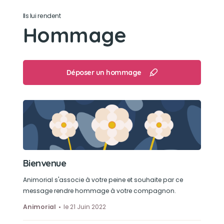
Balle
Ils lui rendent
Hommage
Son loisir préféré
La balle
Déposer un hommage
Bienvenue
Animorial s'associe à votre peine et souhaite par ce
message rendre hommage à votre compagnon.
Animorial
le 21 Juin 2022