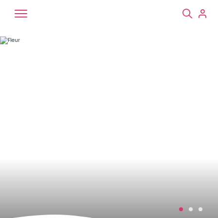
Chiens
Chats
NAC