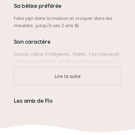
Sa bêtise préférée
Faire pipi dans la maison et croquer dans les
meubles.. jusqu'à ses 3 ans 😅
Son caractère
Douce, caline, intelligente... fidèle... il lui manquait
juste la parole. Bien qu'elle savait nous parler à
travers un simple regard...
Lire la suite
Son jouet préféré
Les os à mâcher.
Les amis de Flo
Son loisir préféré
Manger, manger et manger !!! 😀
Faire la belle, donner la patte, faire KO. Manger