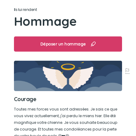
Ils lui rendent
Son loisir préféré
Hommage
Faire des câlins à ses maîtres
Déposer un hommage
Courage
Toutes mes forces vous sont adressées. Je sais ce que
vous vivez actuellement, j'ai perdu le miens hier. Elle été
magnifique votre chienne. Je vous souhaite beaucoup
de courage. Et toutes mes condoléances pour la perte
de votre boule de poils 🥺❤️🥺