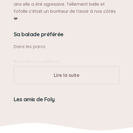
ans elle a été agressive. Tellement belle et
fofolle c’était un bonheur de l’avoir à nos côtés
❤️
Sa balade préférée
Dans les parcs
Sa bêtise préférée
Voler à manger 😅
Lire la suite
Son caractère
Les amis de Foly
Calme, gentille agréable, câline
Son jouet préféré
Mordiller son coussin