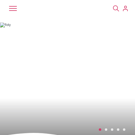
Chiens
Chats
NAC