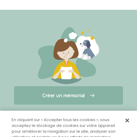
Créer un mémorial
Créer un mémorial
Qui sommes-nous ?
Nous contacter
pour un animal qui vous a quitté(e)
En cliquant sur « Accepter tous les cookies », vous
acceptez le stockage de cookies sur votre appareil
pour améliorer la navigation sur le site, analyser son
Partager sur Facebook