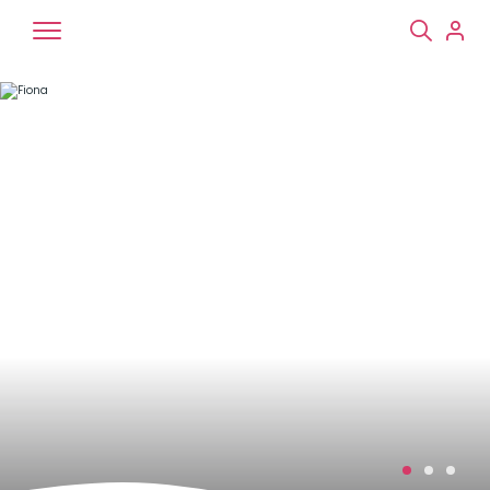
Chiens
Chats
NAC