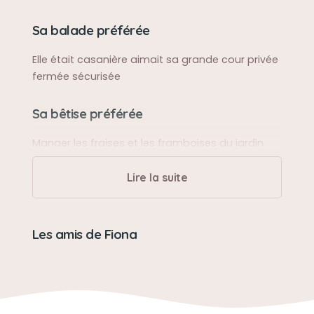
Sa balade préférée
Elle était casanière aimait sa grande cour privée
fermée sécurisée
Sa bêtise préférée
Manger les fraises et les framboises du jardin
déterrer mes plantations juste terminées
Lire la suite
Son caractère
Douce avec les humains mais têtue
Les amis de Fiona
Son jouet préféré
Jouet pouet pouet qui fait beaucoup de bruit