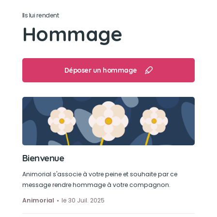
Son loisir préféré
Ils lui rendent
Hommage
Aimait le calme pas de loisirs particulier bien
entourée de sa famille
Déposer un hommage
Bienvenue
Animorial s'associe à votre peine et souhaite par ce
message rendre hommage à votre compagnon.
Animorial
le 30 Juil. 2025