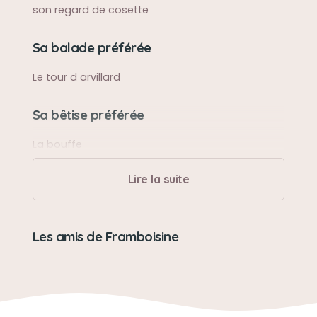
son regard de cosette
Sa balade préférée
Le tour d arvillard
Sa bêtise préférée
La bouffe
Lire la suite
Son caractère
Très affectueuse et d une tendresse infinie avec
les autres
Les amis de Framboisine
Son loisir préféré
Promenade et sieste au soleil