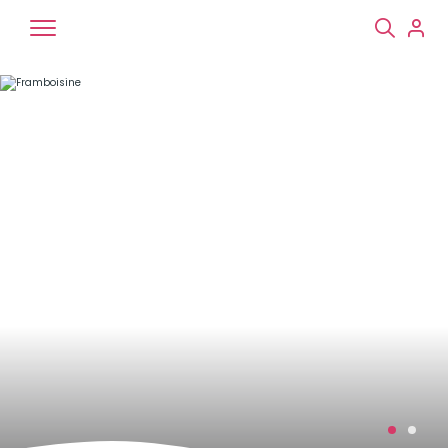
Chiens
Chats
NAC