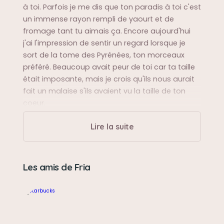
à toi. Parfois je me dis que ton paradis à toi c'est
un immense rayon rempli de yaourt et de
fromage tant tu aimais ça. Encore aujourd'hui
j'ai l'impression de sentir un regard lorsque je
sort de la tome des Pyrénées, ton morceaux
préféré. Beaucoup avait peur de toi car ta taille
était imposante, mais je crois qu'ils nous aurait
fait un malaise s'ils avaient vu la taille de ton
coeur.
Je t'aime.
Lire la suite
Sa balade préférée
Le parc d'andrezieux Bouthéon au bord de la
Les amis de Fria
Loire ainsi que le tour de Chazelles tard le soir, à
la fraîche.
Sa bêtise préférée