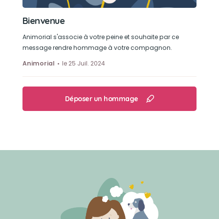
Râler. Si je t'ai entendu aboyé 10 fois en 13 ans
c'est le maximum, mais pour râler sur le mur car
Bienvenue
tu y avais mis un coup de tête dedans ça...
Animorial s'associe à votre peine et souhaite par ce
message rendre hommage à votre compagnon.
Animorial
le 25 Juil. 2024
Déposer un hommage