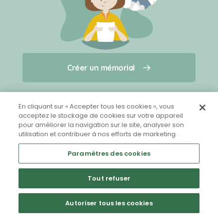
Créer un mémorial
Créer un mémorial
Qui sommes-nous ?
Nous contacter
pour un animal qui vous a quitté(e)
En cliquant sur « Accepter tous les cookies », vous
acceptez le stockage de cookies sur votre appareil
pour améliorer la navigation sur le site, analyser son
Partager sur Facebook
utilisation et contribuer à nos efforts de marketing.
Paramètres des cookies
Tout refuser
Mentions légales
CGU
Politique de confidentialité
Autoriser tous les cookies