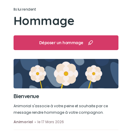
Son caractère
Ils lui rendent
Une chienne pleine de vie et hyper active avec
Hommage
de l'endurance. N'aime pas la douche. Tu as
toujours était gentil ma fifi 🐾
Son jouet préféré
Déposer un hommage
La ficelle saucisse quand elle était petite après
sa était la balle ⚽
Son loisir préféré
Dormir, manger et les caresses et jouet
Bienvenue
Animorial s'associe à votre peine et souhaite par ce
message rendre hommage à votre compagnon.
Animorial
le 17 Mars 2026