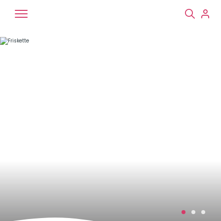
Chiens
Chats
NAC