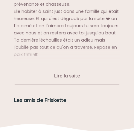
prévenante et chasseuse.
Elle habiter à saint just dans une famille qui était
heureuse. Et qui c'est dégradé par la suite ❤️ on
t'a aimé et on t'aimera toujours tu sera toujours
avec nous et on restera avec toi jusqu'au bout.
Ta dernière léchouilles était un adieu mais
j'oublie pas tout ce qu'on a traversé. Repose en
paix frifri 🕊️
Sa balade préférée
Lire la suite
Toujours active pour les balades et adorer les
promenades
Les amis de Friskette
Sa bêtise préférée
Piquer la nourriture, et creuser des trou partout