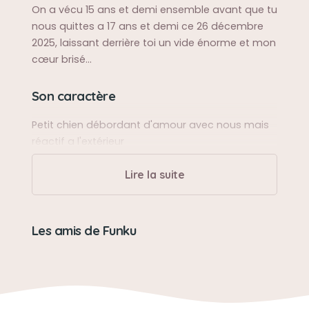
On a vécu 15 ans et demi ensemble avant que tu
nous quittes a 17 ans et demi ce 26 décembre
2025, laissant derrière toi un vide énorme et mon
cœur brisé...
Son caractère
Petit chien débordant d'amour avec nous mais
réactif a l'extérieur
Le meilleur des chiens, que ça soit pour les câlins
ou les parties de jeu
Lire la suite
Son jouet préféré
Les amis de Funku
Son ballon
Son loisir préféré
Jouer avec son ballon