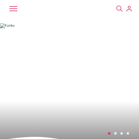
Chiens
Chats
NAC